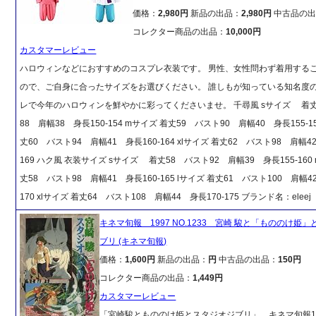
価格：
2,980円
新品の出品：
2,980円
中古品の出
コレクター商品の出品：
10,000円
カスタマーレビュー
ハロウィンなどにおすすめのコスプレ衣装です。 男性、女性問わず着用する
ので、ご自身に合ったサイズをお選びください。 誰しもが知っている知名度
レで今年のハロウィンを鮮やかに彩ってくださいませ。 千尋風 sサイズ 着丈
88 肩幅38 身長150-154 mサイズ 着丈59 バスト90 肩幅40 身長155-15
丈60 バスト94 肩幅41 身長160-164 xlサイズ 着丈62 バスト98 肩幅42
169 ハク風 衣装サイズ sサイズ 着丈58 バスト92 肩幅39 身長155-160
丈58 バスト98 肩幅41 身長160-165 lサイズ 着丈61 バスト100 肩幅42
170 xlサイズ 着丈64 バスト108 肩幅44 身長170-175 ブランド名：eleej
キネマ旬報 1997 NO.1233 宮崎 駿と「もののけ姫
ブリ (キネマ旬報)
価格：
1,600円
新品の出品：
円
中古品の出品：
150円
コレクター商品の出品：
1,449円
カスタマーレビュー
「宮崎駿ともののけ姫とスタジオジブリ」 キネマ旬報19