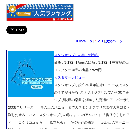
TOPページ
|
1
2
3
|
次のページ
スタジオジブリの歌 -増補盤-
価格：
3,172円
新品の出品：
3,172円
中古品の出
コレクター商品の出品：
525円
カスタマーレビュー
スタジオジブリ設立30周年記念! これ一枚でス
の全てが分かる! スタジオジブリ設立から30年
ジブリ映画の楽曲を網羅した究極のアニバーサリ
2008年リリース、「崖の上のポニョ」までのスタジオジブリ代表作の主題歌
羅したオムニバス「スタジオジブリの歌」。 このアルバムに「借りぐらしの
ィ」「コクリコ坂から」「風立ちぬ」「かぐや姫の物語」「思い出のマーニー