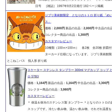
日号 ［雑誌］ 1997年9月2日発行 182ページ掲載
ジブリ美術館限定 となりのトトロ 折り紙 「め
ス」
価格：
2,000円
新品の出品：
2,000円
中古品の出
コレクター商品の出品：
1,300円
カスタマーレビュー
10種類（100ｍ×100ｍ） 各2枚 全20枚 折図
ターカード仕様になっています。 ジブリ美術館
とこねこバス 指人形 折り紙
スケーター ステンレス タンブラー 300ml マグカップ コップ
ロ STB3
価格：
1,164円
新品の出品：
1,164円
中古品の出品：
3,300円
コレクター商品の出品：
3,980円
カスタマーレビュー
＊ 保温＆保冷のステンレス製 タンブラー ＊となりのトトロの
スコップです。冷たい飲み物、温かい飲み物、それぞれ温度を