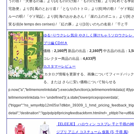
うの宿 / 「火垂るの墓」より[3] もののけ姫 / 「もののけ姫」より[4] めぐる季節
宅急便」より[5] 風のとおり道 / 「となりのトトロ」より[6] 時の歌 / 「ゲド戦記
ルーの唄 / 「ゲド戦記」より[8] 海のおかあさん / 「崖の上のポニョ」より[9]
実る頃(le temps des cerises) / 「紅の豚」より[10] いのちの名前 / 「千と千
ゆる~りウクレレ気分 やさしく弾けちゃうソロウクレレ
ブリ編 CD付き
価格：
2,160円
新品の出品：
2,160円
中古品の出品：
1,
コレクター商品の出品：
4,633円
カスタマーレビュー
カタログ情報を更新する、画像についてフィードバック
る、または さらに安い価格について知らせる
p.now("a","tellmemorelinkdata").execute(function(a,tellmemorelinkdata){ if(ty
tellmemorelinkdata !== 'undefined'){ a.state('lowerpricepopoverdata',
{"trigger":"ns_wmyvfdp12m05sr7dtkbn_39309_1_hmd_pricing_feedback_trig
detail","destination":"/gp/pdp/pf/pricingfeedbackform.html/ref=_pfdpb?ie=utf8
【ELEEJE】 ハロウィン コスプレ 千と千尋の神
ジブリ アニメ コスチューム 仮装 (S, 千尋 風)