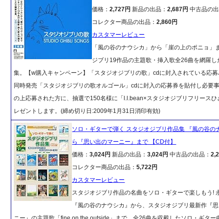
価格：
2,727円
新品の出品：
2,687円
中古品の出
コレクター商品の出品：
2,860円
カスタマーレビュー
「風の谷のナウシカ」から「崖の上のポニョ」
ジブリ19作品の主題歌・挿入歌全26曲を網羅し
集。【w購入キャンペーン】「スタジオジブリの歌」cdに封入されている応
同時発売「スタジオジブリの歌オルゴール」cdに封入の応募券を貼付し必要
の上応募された方に、抽選で150名様に「l.l.bean×スタジオジブリフリース
レゼントします。(締め切り日:2009年1月31日消印有効)
ソロ・ギターで弾く スタジオジブリ作品集 『風の谷の
ら『思い出のマーニー』まで 【CD付】
価格：
3,024円
新品の出品：
3,024円
中古品の出品：
2,
コレクター商品の出品：
5,722円
カスタマーレビュー
スタジオジブリ作品の名曲をソロ・ギターで楽しもう! 
『風の谷のナウシカ』から、スタジオジブリ最新作『思
ニー』の主題歌「fine on the outside」まで、全26曲を収載したソロ・ギタ