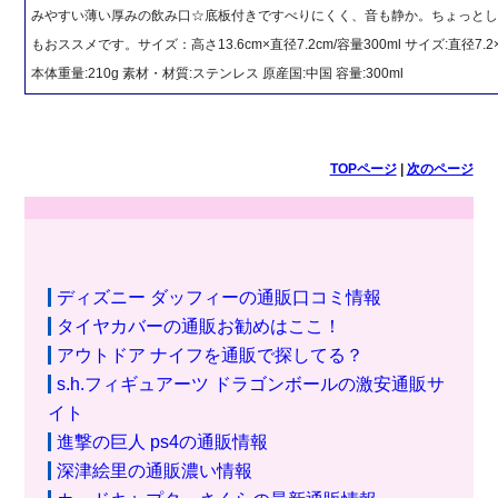
みやすい薄い厚みの飲み口☆底板付きですべりにくく、音も静か。ちょっと
もおススメです。サイズ：高さ13.6cm×直径7.2cm/容量300ml サイズ:直径7.2×
本体重量:210g 素材・材質:ステンレス 原産国:中国 容量:300ml
TOPページ
|
次のページ
ディズニー ダッフィーの通販口コミ情報
タイヤカバーの通販お勧めはここ！
アウトドア ナイフを通販で探してる？
s.h.フィギュアーツ ドラゴンボールの激安通販サ
イト
進撃の巨人 ps4の通販情報
深津絵里の通販濃い情報