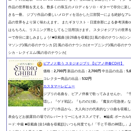
作品の世界観を支える、数多くの珠玉のメロディをソロ・ギターで存分に楽
きる一冊。 ジブリ作品の優しいメロディを活かした江部賢一による絶妙なア
品の世界をより深く味わえます。 またギタリスト・日渡奈那による参考演奏c
はもちろん、リスニング用としてもご活用頂けます。 スタジオジブリの世界
ーで存分に楽しみましょう! ■収載曲 [全26曲を収載] [1] 風の谷のナウシカ(
マソング)/風の谷のナウシカ [2] 風の谷のナウシカ(オープニング)/風の谷のナウシ
シカ・レクイエム/風の谷のナウシカ[
ピアノと歌う スタジオジブリ 【ピアノ伴奏CD付】
価格：
2,700円
新品の出品：
2,700円
中古品の出品：
5,
コレクター商品の出品：
532円
カスタマーレビュー
ジブリの名曲を、ピアノ伴奏で歌ってみませんか。 『
隠し』『ゲド戦記』『もののけ姫』『魔女の宅急便』
オジブリ作品から、大人向けの代表的なソロ曲を収載し
表会などお披露目の場でのレパートリーにもオススメです。 ■編成: ボーカル/
ード: 中級 ■収載曲 [全14曲を収載][1] いつも何度でも / 「千と千尋の神隠し」よ