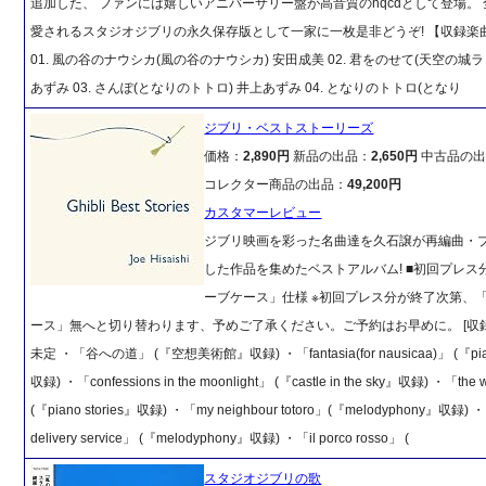
追加した、 ファンには嬉しいアニバーサリー盤が高音質のhqcdとして登場。
愛されるスタジオジブリの永久保存版として一家に一枚是非どうぞ! 【収録楽曲】 [d
01. 風の谷のナウシカ(風の谷のナウシカ) 安田成美 02. 君をのせて(天空の城ラ
あずみ 03. さんぽ(となりのトトロ) 井上あずみ 04. となりのトトロ(となり
ジブリ・ベストストーリーズ
価格：
2,890円
新品の出品：
2,650円
中古品の出
コレクター商品の出品：
49,200円
カスタマーレビュー
ジブリ映画を彩った名曲達を久石譲が再編曲・
した作品を集めたベストアルバム! ■初回プレス
ーブケース」仕様 ※初回プレス分が終了次第、
ース」無へと切り替わります、予めご了承ください。ご予約はお早めに。 [収録
未定 ・「谷への道」 (『空想美術館』収録) ・「fantasia(for nausicaa)」 (『pian
収録) ・「confessions in the moonlight」 (『castle in the sky』収録) ・「the w
(『piano stories』収録) ・「my neighbour totoro」(『melodyphony』収録) ・「
delivery service」 (『melodyphony』収録) ・「il porco rosso」 (
スタジオジブリの歌